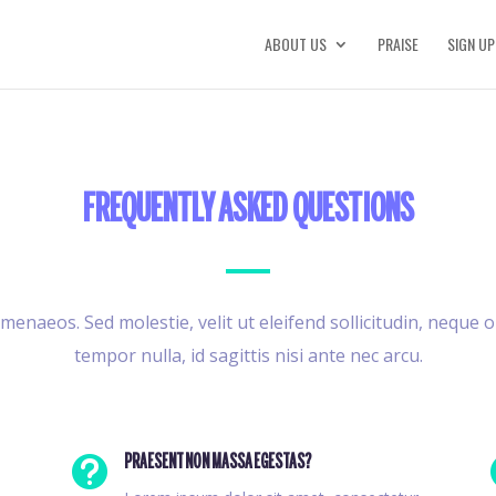
ABOUT US
PRAISE
SIGN UP
FREQUENTLY ASKED QUESTIONS
menaeos. Sed molestie, velit ut eleifend sollicitudin, neque o
tempor nulla, id sagittis nisi ante nec arcu.

PRAESENT NON MASSA EGESTAS?