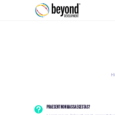
Hi

PRAESENT NON MASSA EGESTAS?