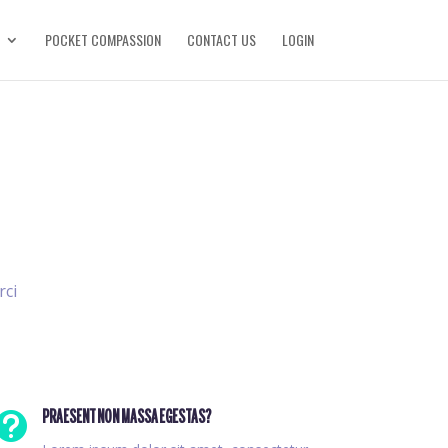
POCKET COMPASSION
CONTACT US
LOGIN
rci

PRAESENT NON MASSA EGESTAS?